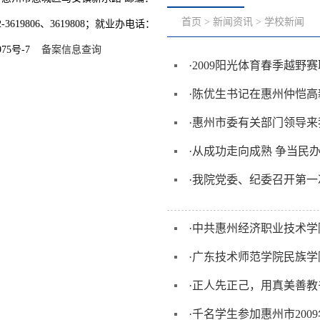
首页
>
新闻资讯
>
学校新闻
3619806、3619808；就业办电话：
975号-7
备案信息查询
·
2009阳光体育春季越野
·
陈优生书记在惠州仲恺高
·
惠州市委有关部门领导来
·
从成功走向成熟 争当民
·
我院党委、纪委召开第一
·
中共惠州经济职业技术学
·
广东技术师范学院民族学
·
正人先正己，用真美善教
·
千名学生参加惠州市200