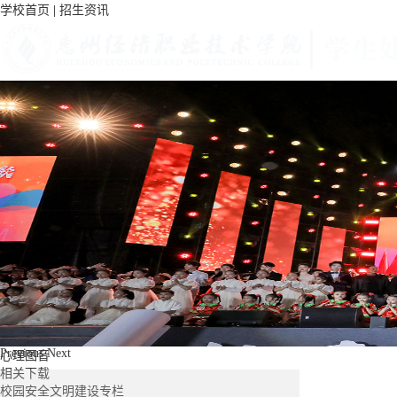
学校首页
|
招生资讯
首页
学工动态
学生资助
通知公告
团委工作
学生社团
新闻荟萃
通知公告
心理健康
中心公告
心理知识
心理测试
咨询预约
心理协会
关于我们
Previous
Next
心理图音
相关下载
校园安全文明建设专栏