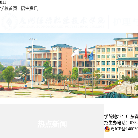
811
学校首页
|
招生资讯
教学管理
院部动态
党建工作
学生园地
学院概况
学院简介
专业介绍
招生就业
招生宣传
实习就业
学院地址：广东省
招生办电话：0752-3
热点新闻
粤ICP备14003