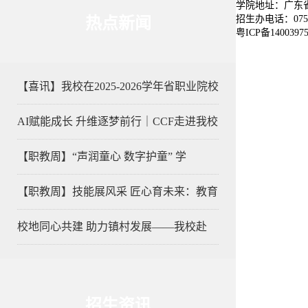
学院地址：广东省
招生办电话：0752-
热点新闻
粤ICP备1400397
【喜讯】我校在2025-2026学年省职业院校
AI赋能成长 升维逐梦前行｜CCF走进我校
【职教周】“声润童心 数字护童” 学
【职教周】技能展风采 匠心育未来：教育
校地同心共建 助力镇村发展——我校赴
招生资讯