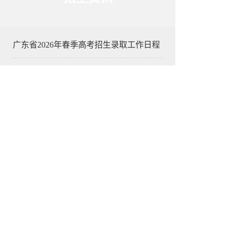
广东省2026年春季高考招生录取工作日程
关于做好广东省2026年普通高校招生统一
关于做好广东省2026年普通高校招收中等
关于做好广东省2026年高职院校依据普通
新生报到圆满收官！欢迎2025级新同学奔