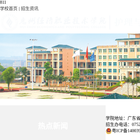
811
学校首页
|
招生资讯
教学管理
院部动态
党建工作
学生园地
学院概况
学院简介
专业介绍
招生就业
招生宣传
实习就业
学院地址：广东省
招生办电话：0752-3
热点新闻
粤ICP备14003