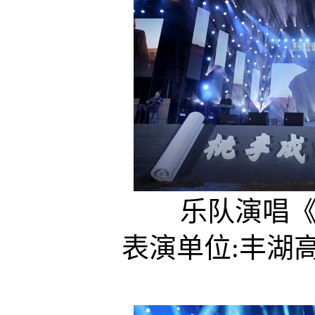
乐队演唱《逝
表演单位:丰湖高