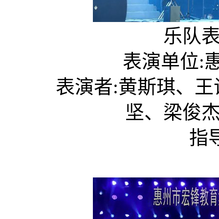
乐队表演
表演单位:惠
表演者:黄斯琪、王
坚、梁俊
指导老