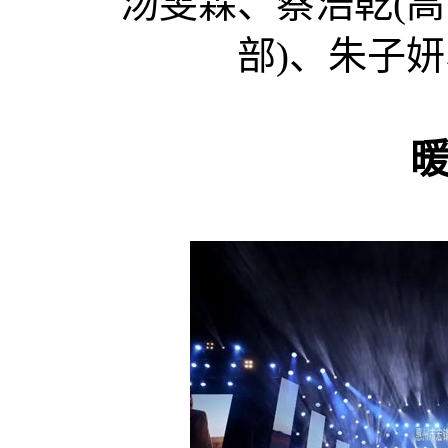
汤雯霖、蔡浩乾(高
部)、
朱子妍