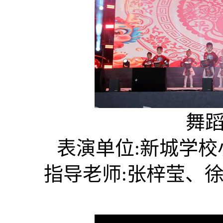
舞蹈《
表演单位:新城学校
指导老师:张梓莹、徐婷