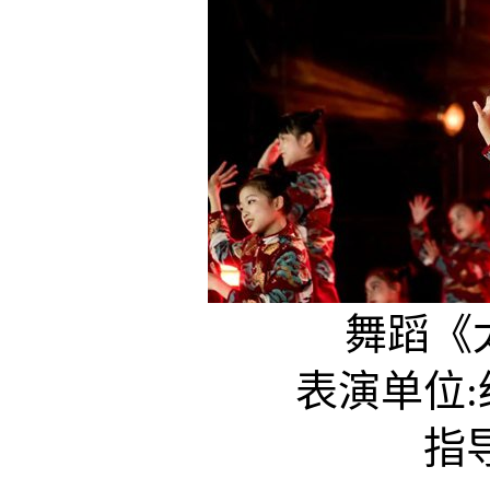
舞蹈《太
表演单位:经
指导老