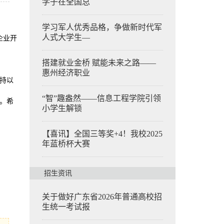
学子在全国总
学习军人优秀品格，争做新时代军
人式大学生—
企业开
搭建就业金桥 赋能未来之路——
惠州经济职业
持以
“智”趣盎然——信息工程学院引领
。希
小学生解锁
【喜讯】全国三等奖+4！我校2025
年蓝桥杯大赛
招生资讯
关于做好广东省2026年普通高校招
生统一考试报
】